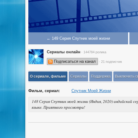
← 149 Серия Спутник моей жизни
Сериалы онлайн
· 144784 ролика
Подписаться на канал
· 21 подписчик
О сериале, фильме
Сериалы
Поддержка
Выключить с
Фильм, сериал:
Спутник Моей Жизни
148 Серия Спутник моей жизни (Индия, 2020) индийский се
языке. Приятного просмотра!