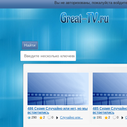
Вы не авторизованы, пожалуйста войдите
486 Серия Случайно или нет, но мы
485 Серия Случайно
встретились
встретились
290
2
0
Случайно или...
191
2
0
С