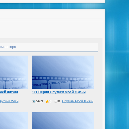
ки автора
Моей Жизни
111 Серия Спутник Моей Жизни
путник Моей
5489
9
0
Спутник Моей Жизни