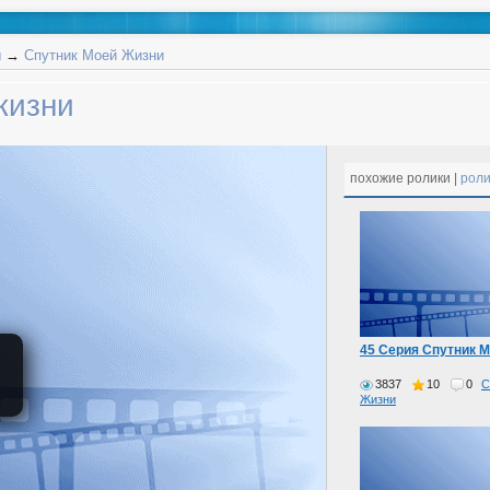
ы
→
Спутник Моей Жизни
жизни
похожие ролики |
роли
45 Серия Спутник 
3837
10
0
С
Жизни