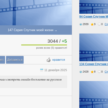
94 Серия Спутник 
2939
9
0
Сп
147 Серия Спутник моей жизни →
3044
/
+5
ролик всем (5) нравится!
вет
Добавить в
нравится
134 Серия Спутник 
11 декабря 2025
2428
8
0
Сп
риал смотреть онлайн бесплатно на русском