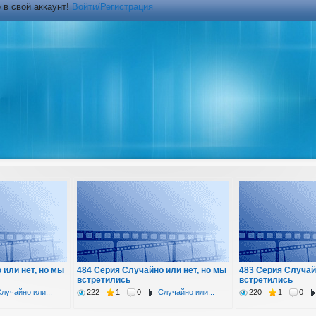
 в свой аккаунт!
Войти/Регистрация
 или нет, но мы
484 Серия Случайно или нет, но мы
483 Серия Случай
встретились
встретились
лучайно или...
222
1
0
Случайно или...
220
1
0