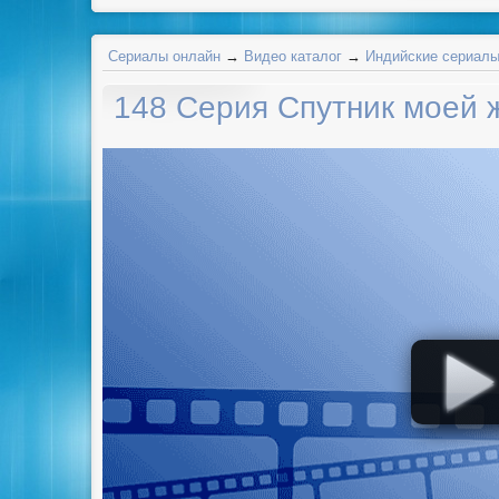
Сериалы онлайн
→
Видео каталог
→
Индийские сериал
148 Серия Спутник моей 