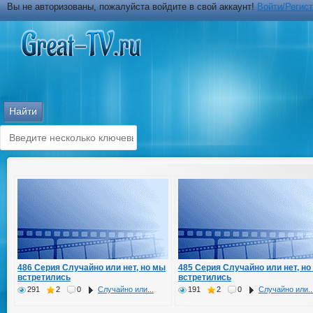
Вы не авторизованы, пожалуйста войдите в свой аккаунт!
Войти/Регис
486 Серия Случайно или нет, но мы
485 Серия Случайно или нет, но
встретились
встретились
291
2
0
Случайно или...
191
2
0
Случайно или..