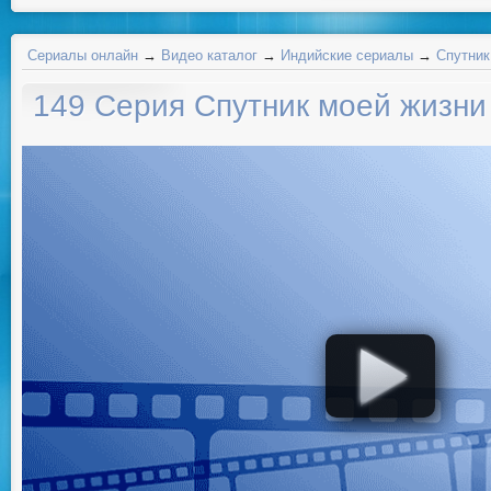
Сериалы онлайн
→
Видео каталог
→
Индийские сериалы
→
Спутник
149 Серия Спутник моей жизни