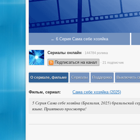
← 6 Серия Сама себе хозяйка
Сериалы онлайн
· 144784 ролика
Подписаться на канал
· 21 подписчик
О сериале, фильме
Сериалы
Поддержка
Выключить с
Фильм, сериал:
Сама себе хозяйка (2025)
5 Серия Сама себе хозяйка (Бразилия, 2025) бразильский с
языке. Приятного просмотра!