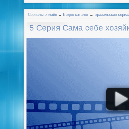
Сериалы онлайн
→
Видео каталог
→
Бразильские сериа
5 Серия Сама себе хозяй