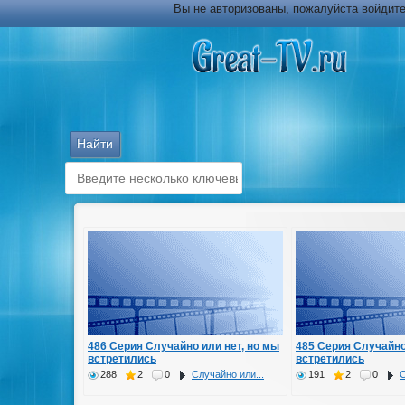
Вы не авторизованы, пожалуйста войдите
486 Серия Случайно или нет, но мы
485 Серия Случайно
встретились
встретились
288
2
0
Случайно или...
191
2
0
С