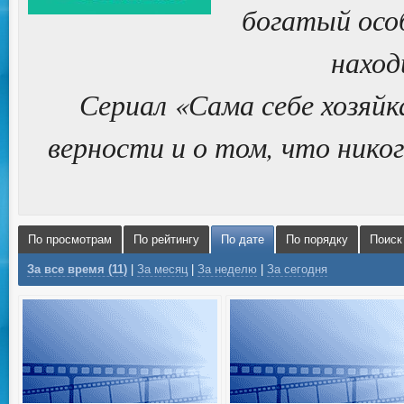
богатый особ
наход
Сериал «Сама себе хозяйк
верности и о том, что нико
По просмотрам
По рейтингу
По дате
По порядку
Поиск
За все время (11)
|
За месяц
|
За неделю
|
За сегодня